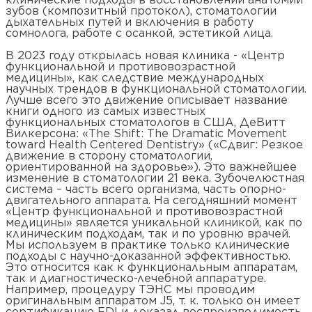
зубов (композитный протокол), стоматологии
дыхательных путей и включения в работу
сомнолога, работе с осанкой, эстетикой лица.
В 2023 году открылась новая клиника - «Центр
функциональной и противовозрастной
медицины», как следствие международных
научных трендов в функциональной стоматологии.
Лучше всего это движение описывает название
книги одного из самых известных
функциональных стоматологов в США, ДеВитт
Вилкерсона: «The Shift: The Dramatic Movement
toward Health Centered Dentistry» («Сдвиг: Резкое
движение в сторону стоматологии,
ориентированной на здоровье»). Это важнейшее
изменение в стоматологии 21 века. Зубочелюстная
система – часть всего организма, часть опорно-
двигательного аппарата. На сегодняшний момент
«Центр функциональной и противовозрастной
медицины» является уникальной клиникой, как по
клиническим подходам, так и по уровню врачей.
Мы используем в практике только клинические
подходы с научно-доказанной эффективностью.
Это относится как к функциональным аппаратам,
так и диагностическо-лечебной аппаратуре.
Например, процедуру ТЭНС мы проводим
оригинальным аппаратом J5, т. к. только он имеет
сертификацию FDI и доказал воспроизводимость