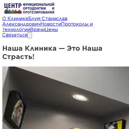
О Клинике
Блум Станислав
Александрович
Новости
Протоколы и
технологии
Врачи
Цены
Связаться
Наша Клиника — Это Наша
Страсть!