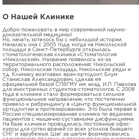
О Нашей Клинике
Добро пожаловать в мир современной научно-
доказательной медицины!
Но, начать хотелось бы с небольшой истории.
Началась она с 2005 года, когда на Никольской
площади в Санкт-Петербурге открылась
стоматологическая клиника «Стоматология
«Никольский». Название появилось из-за
территориального расположения: Никольский
собор, Никольская площадь, Никольские ряды и
т.д. Клинику возглавил врач-ортодонт, Блум
Станислав Александрович, сделав её
официальной базой СПбГМУ им. акад. И.П. Павлова
для иностранных студентов-стоматологов. С 2008
года в клинике стало формироваться сильное
функциональное направление, что постепенно
привело к ребрендингу в «Центр функциональной
ортодонтии и протезирования». Это была первая в
России специализированная клиника по ведению
пациентов с мышечно-суставными дисфункциями.
На базе клиники проводились постоянные офис-
курсы для сотен врачей со всех уголков бывшего
СНГ и зарубежья. Шаг за шагом формировались
клинические подходы в восстановлении анатомии