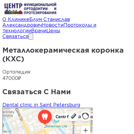
О Клинике
Блум Станислав
Александрович
Новости
Протоколы и
технологии
Врачи
Цены
Связаться
Металлокерамическая коронка
(КХС)
Ортопедия
47000
₽
Связаться С Нами
Dental clinic in Saint Petersburg