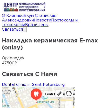
О Клинике
Блум Станислав
Александрович
Новости
Протоколы и
технологии
Врачи
Цены
Связаться
Накладка керамическая E-max
(onlay)
Ортопедия
47500
₽
Связаться С Нами
Dental clinic in Saint Petersburg