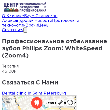
О Клинике
Блум Станислав
Александрович
Новости
Протоколы и
технологии
Врачи
Цены
Связаться
Профессиональное отбеливание
зубов Philips Zoom! WhiteSpeed
(Zoom4)
Терапия
45100
₽
Связаться С Нами
Dental clinic in Saint Petersburg