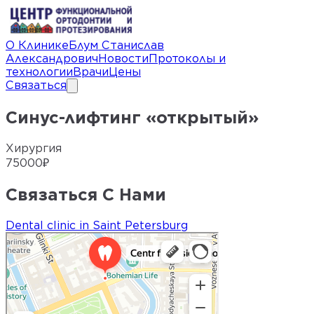
О Клинике
Блум Станислав
Александрович
Новости
Протоколы и
технологии
Врачи
Цены
Связаться
Синус-лифтинг «открытый»
Хирургия
75000
₽
Связаться С Нами
Dental clinic in Saint Petersburg